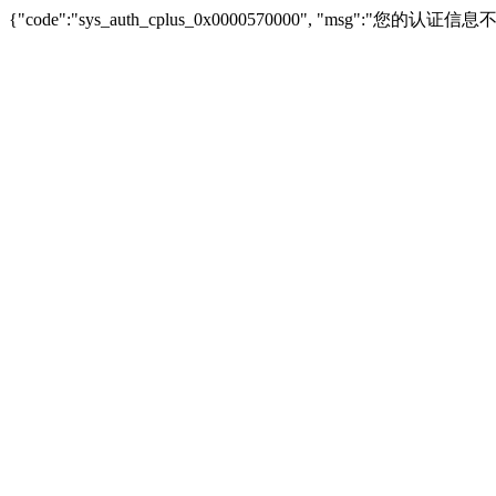
{"code":"sys_auth_cplus_0x0000570000", "msg":